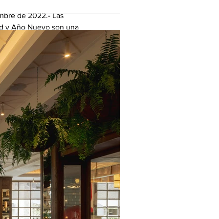
mbre de 2022.- Las
ad y Año Nuevo son una
nirse en familia y con...
lectura
 sus puertas en
atélite
Plaza Satélite, el segundo
 CDMX de Grupo Hunan.