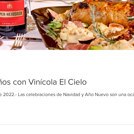
os con Vinícola El Cielo
 2022.- Las celebraciones de Navidad y Año Nuevo son una ocasi
The Enôlogist
19 dic 2022
3 min de 
Maridajes Na
Vinícola El Cie