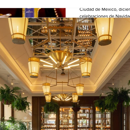
Ciudad de México, dicie
celebraciones de Navid
ocasión perfecta para reu
The Enôlogist
3 nov 2022
4 min de 
Prosecco abre
Parque Plaza S
Prosecco abre en Parque 
restaurante al norte de