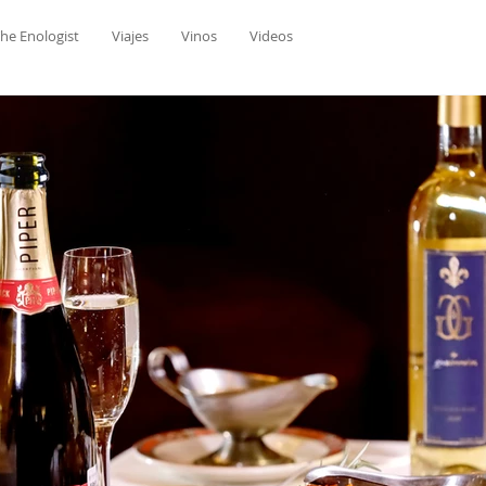
he Enologist
Viajes
Vinos
Videos
elax
Eventos
Restaurantes
The Enôlogist
26 ene 2021
3 min de lectur
¡Hola Vino Enlatado
probar un tabú?
Las latas son un ícono de la
generalmente contienen ali
puedan transportarse fácilmen