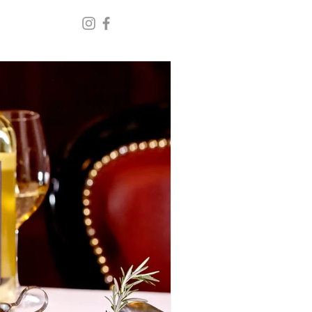
a
! : ¿Te atreves a
 vida moderna y agitada,
mentos o bebidas que
te, sin...