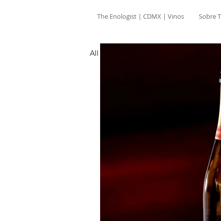
The Enologist | CDMX | Vinos
Sobre T
All Posts
Vinos
Travel
R