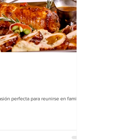
ón perfecta para reunirse en familia
lectura
videños con
lo