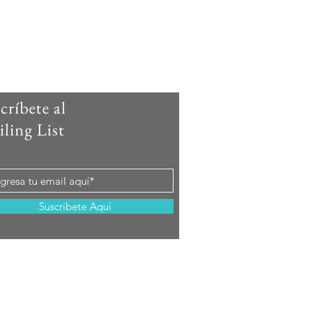
críbete al
ling List
Suscribete Aquí